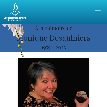
À la mémoire de
Monique Desaulniers
1959
-
2023