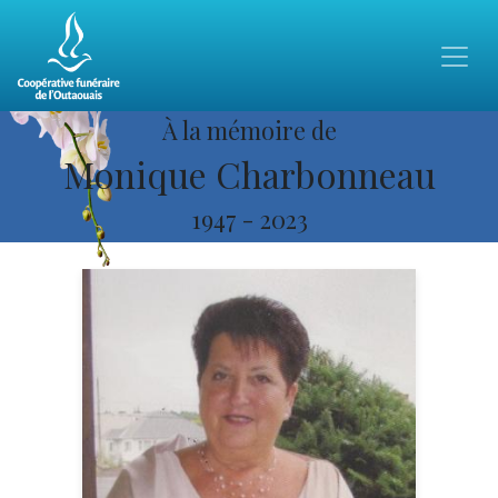
À la mémoire de
Monique Charbonneau
1947
-
2023