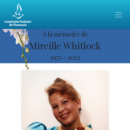
À la mémoire de
Mireille Whitlock
1975
-
2023