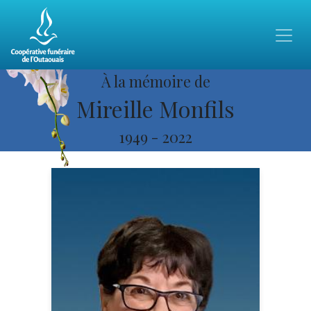
À la mémoire de
Mireille Monfils
1949
-
2022