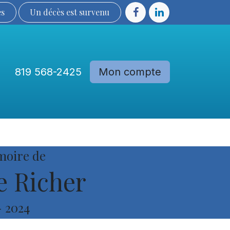
ès
Un décès est sur​​​​​​​​ve​nu​​​​​​​​​​
819 568-2425
Mon compte
Communautés
Devenir membre
moire de
e Richer
-
2024