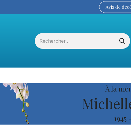
Avis de
déc
Services funéraires
La Coopérative
À la mé
Michell
1945