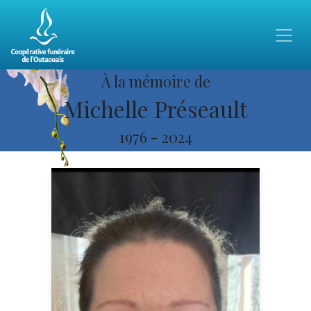
À la mémoire de
Michelle Préseault
1976
-
2024