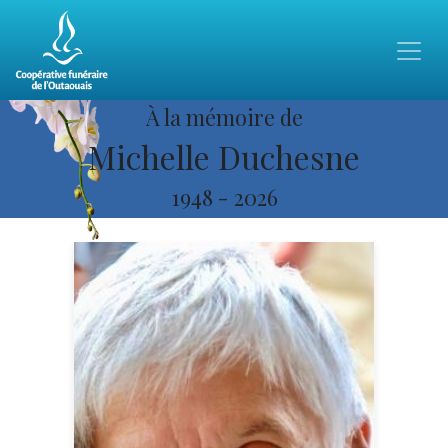
À la mémoire de
Michelle Duchesne
1948
-
2026