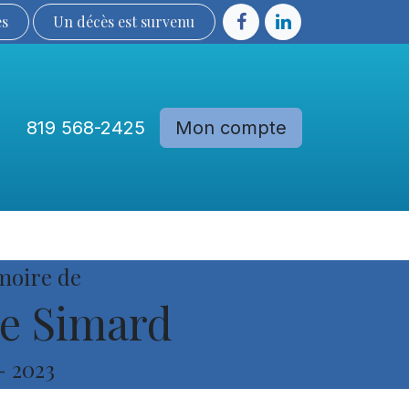
ès
Un décès est sur​​​​​​​​ve​nu​​​​​​​​​​
819 568-2425
Mon compte
Communautés
Devenir membre
moire de
e Simard
-
2023