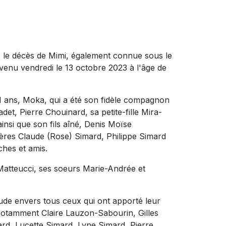
 le décès de Mimi, également connue sous le
enu vendredi le 13 octobre 2023 à l'âge de
 11 ans, Moka, qui a été son fidèle compagnon
adet, Pierre Chouinard, sa petite-fille Mira-
insi que son fils aîné, Denis Moïse
rères Claude (Rose) Simard, Philippe Simard
ches et amis.
 Matteucci, ses soeurs Marie-Andrée et
tude envers tous ceux qui ont apporté leur
, notamment Claire Lauzon-Sabourin, Gilles
rd, Lucette Simard, Lyne Simard, Pierre