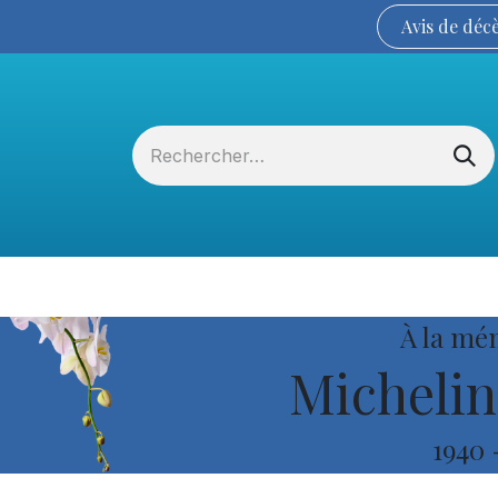
Avis de
déc
Services funéraires
La Coopérative
À la mé
Michelin
1940