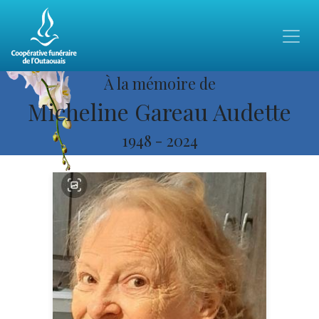
À la mémoire de
Micheline Gareau Audette
1948
-
2024