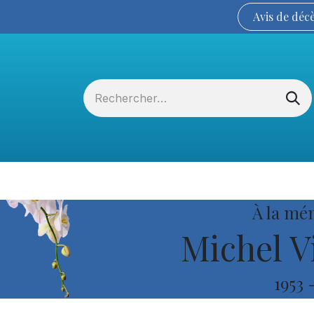
Avis de
déc
Services funéraires
La Coopérative
À la mé
Michel V
1953