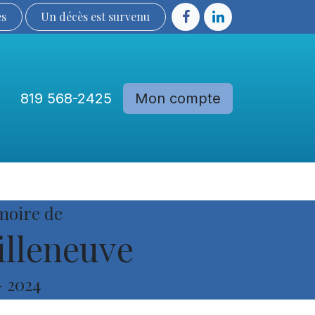
ès
Un décès est sur​​​​​​​​ve​nu​​​​​​​​​​
819 568-2425
Mon compte
Communautés
Devenir membre
moire de
illeneuve
-
2024