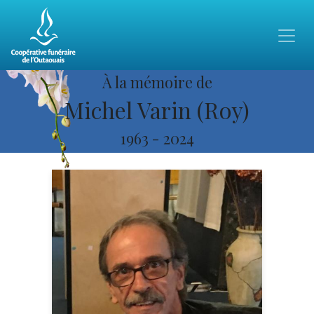
À la mémoire de
Michel Varin (Roy)
1963
-
2024