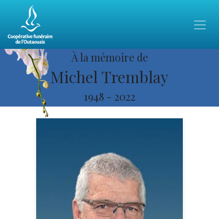
À la mémoire de
Michel Tremblay
1948
-
2022