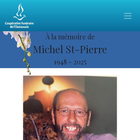
À la mémoire de
Michel St-Pierre
1948
-
2025