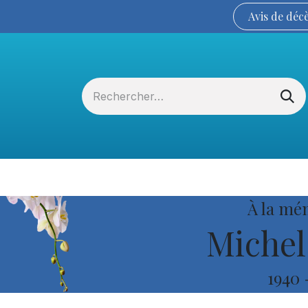
Avis de
déc
Services funéraires
La Coopérative
À la mé
Michel
1940