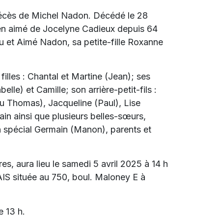
décès de
Michel Nadon. Décédé le 28
bien aimé de Jocelyne Cadieux depuis 64
au et Aimé Nadon, sa petite-fille Roxanne
filles : Chantal et Martine (Jean); ses
elle) et Camille; son arrière-petit-fils :
eu Thomas), Jacqueline (Paul), Lise
vain ainsi que plusieurs belles-sœurs,
n spécial Germain (Manon), parents et
s, aura lieu le samedi 5 avril 2025 à 14 h
située au 750, boul. Maloney E à
e 13 h.