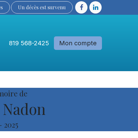
ès
Un décès est sur​​​​​​​​ve​nu​​​​​​​​​​
819 568-2425
Mon compte
Communautés
Devenir membre
moire de
 Nadon
-
2025