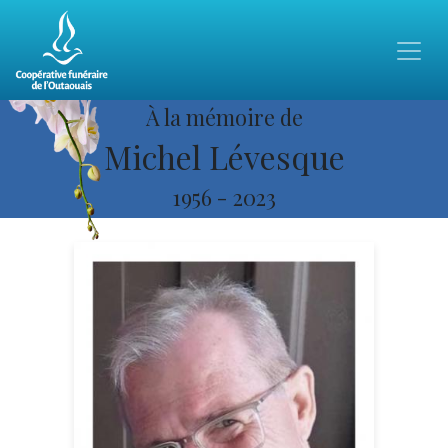
À la mémoire de
Michel Lévesque
1956
-
2023