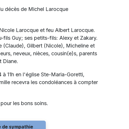
 du décès de Michel Larocque
e Nicole Larocque et feu Albert Larocque.
-fils Guy; ses petits-fils: Alexy et Zakary.
e (Claude), Gilbert (Nicole), Micheline et
oeurs, neveux, nièces, cousin(e)s, parents
t Diane.
à 11h en l'église Ste-Maria-Goretti,
amille recevra les condoléances à compter
 pour les bons soins.
e de sympathie