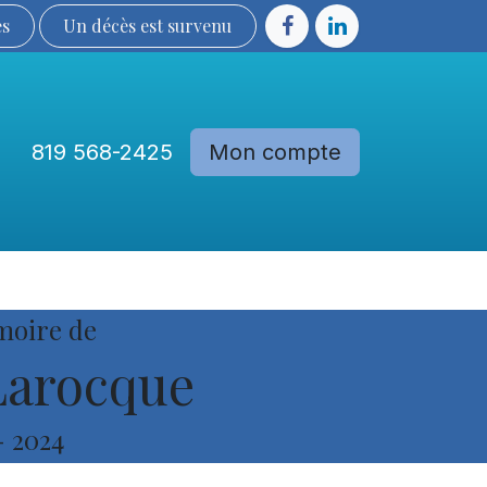
ès
Un décès est sur​​​​​​​​ve​nu​​​​​​​​​​
819 568-2425
Mon compte
Communautés
Devenir membre
moire de
Larocque
-
2024