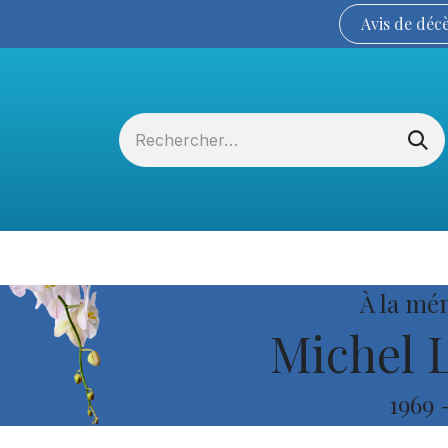
Avis de
déc
Services funéraires
La Coopérative
À la mé
Michel 
1969