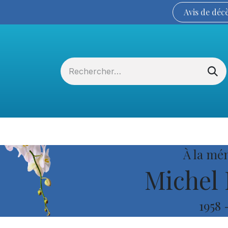
Avis de
déc
Services funéraires
La Coopérative
À la mé
Michel 
1958