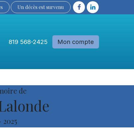
ès
Un décès est sur​​​​​​​​ve​nu​​​​​​​​​​
819 568-2425
Mon compte
Communautés
Devenir membre
moire de
Lalonde
-
2025