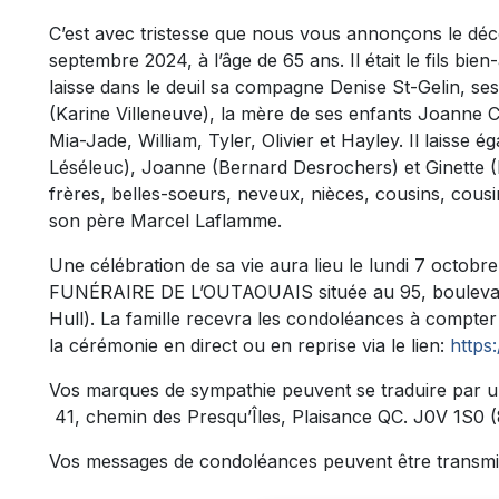
C’est avec tristesse que nous vous annonçons le dé
septembre 2024, à l’âge de 65 ans. Il était le fils bi
laisse dans le deuil sa compagne Denise St-Gelin, se
(Karine Villeneuve), la mère de ses enfants Joanne Ca
Mia-Jade, William, Tyler, Olivier et Hayley. Il laisse
Léséleuc), Joanne (Bernard Desrochers) et Ginette (
frères, belles-soeurs, neveux, nièces, cousins, cousi
son père Marcel Laflamme.
Une célébration de sa vie aura lieu le lundi 7 octo
FUNÉRAIRE DE L’OUTAOUAIS située au 95, boulevard
Hull). La famille recevra les condoléances à compter 
la cérémonie en direct ou en reprise via le lien:
https
Vos marques de sympathie peuvent se traduire par u
41, chemin des Presqu’Îles, Plaisance QC. J0V 1S0 
Vos messages de condoléances peuvent être transmi