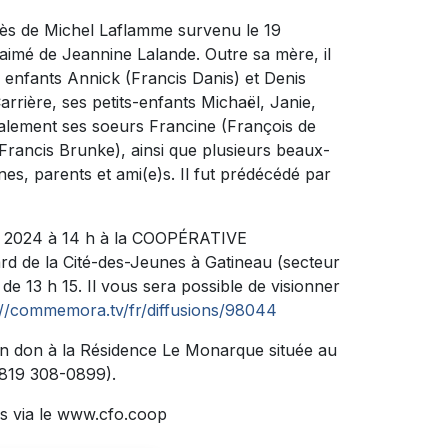
cès de Michel Laflamme survenu le 19
en-aimé de Jeannine Lalande. Outre sa mère, il
s enfants Annick (Francis Danis) et Denis
rrière, ses petits-enfants Michaël, Janie,
 également ses soeurs Francine (François de
Francis Brunke), ainsi que plusieurs beaux-
nes, parents et ami(e)s. Il fut prédécédé par
bre 2024 à 14 h à la COOPÉRATIVE
 de la Cité-des-Jeunes à Gatineau (secteur
de 13 h 15. Il vous sera possible de visionner
://commemora.tv/fr/diffusions/98044
n don à la Résidence Le Monarque située au
(819 308-0899).
s via le www.cfo.coop