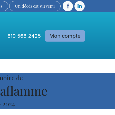
ès
Un décès est sur​​​​​​​​ve​nu​​​​​​​​​​
819 568-2425
Mon compte
Communautés
Devenir membre
moire de
Laflamme
-
2024