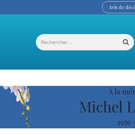
Avis de
déc
Services funéraires
La Coopérative
À la mé
Michel 
1959