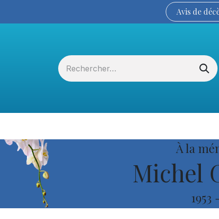
Avis de
déc
Services funéraires
La Coopérative
À la mé
Michel 
1953