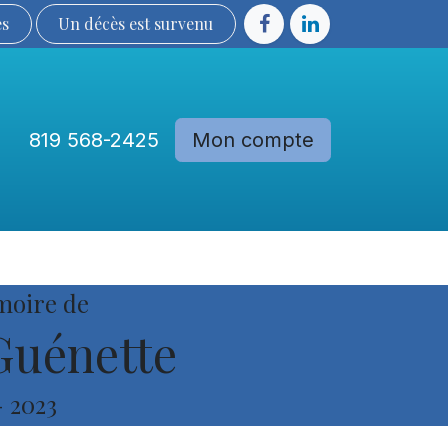
ès
Un décès est sur​​​​​​​​ve​nu​​​​​​​​​​
819 568-2425
Mon compte
Communautés
Devenir membre
moire de
Guénette
-
2023