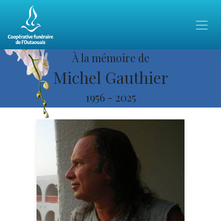
À la mémoire de
Michel Gauthier
1956
-
2025