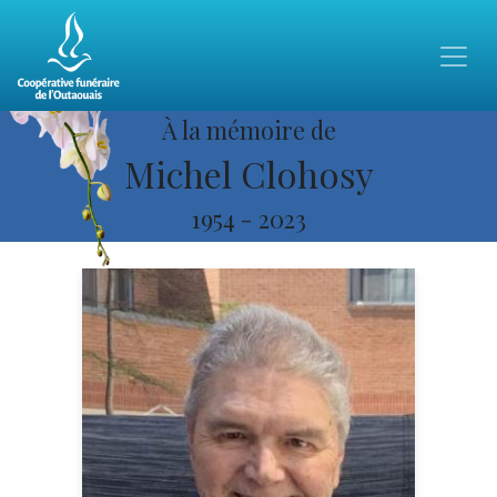
À la mémoire de
Michel Clohosy
1954
-
2023