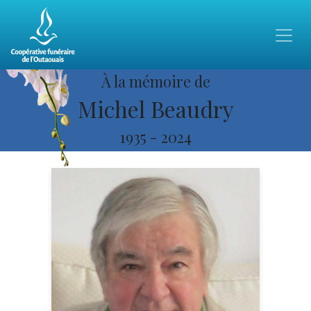
À la mémoire de
Michel Beaudry
1935
-
2024