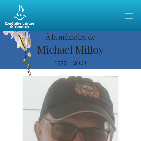
À la mémoire de
Michael Milloy
1955
-
2023