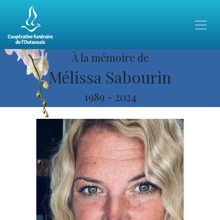
À la mémoire de
Mélissa Sabourin
1989
-
2024