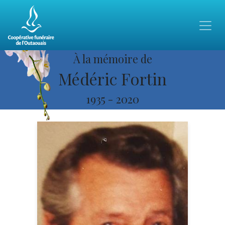
À la mémoire de
Médéric Fortin
1935
-
2020