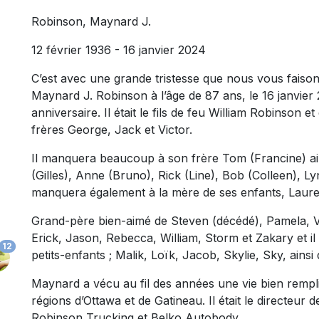
Robinson, Maynard J.
12 février 1936 - 16 janvier 2024
C’est avec une grande tristesse que nous vous faiso
Maynard J. Robinson à l’âge de 87 ans, le 16 janvier
anniversaire. Il était le fils de feu William Robinson 
frères George, Jack et Victor.
Il manquera beaucoup à son frère Tom (Francine) ain
(Gilles), Anne (Bruno), Rick (Line), Bob (Colleen), L
manquera également à la mère de ses enfants, Laurette
Grand-père bien-aimé de Steven (décédé), Pamela, V
Erick, Jason, Rebecca, William, Storm et Zakary et il 
12
petits-enfants ; Malik, Loïk, Jacob, Skylie, Sky, ains
Maynard a vécu au fil des années une vie bien rempli
régions d’Ottawa et de Gatineau. Il était le directeur
Robinson Trucking et Belko Autobody.