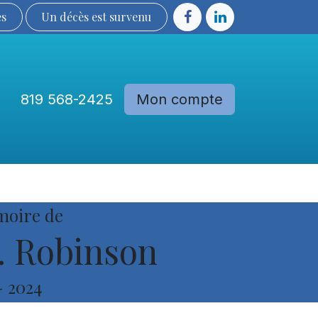
ès
Un décès est sur​​​​​​​​ve​nu​​​​​​​​​​
819 568-2425
Mon compte
Communautés
Devenir membre
moire de
. Robinson
-
2024