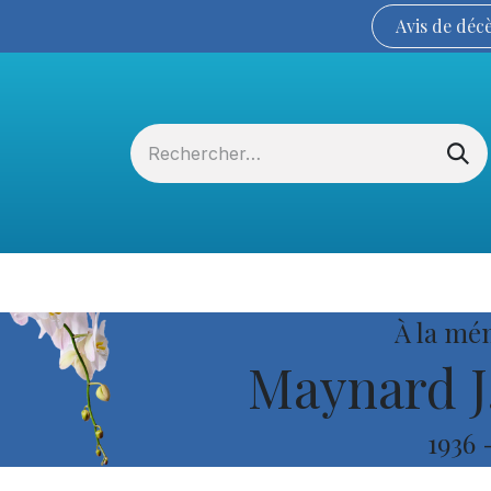
Avis de
déc
Services funéraires
La Coopérative
À la mé
Maynard J
1936