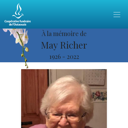
À la mémoire de
May Richer
1926
-
2022