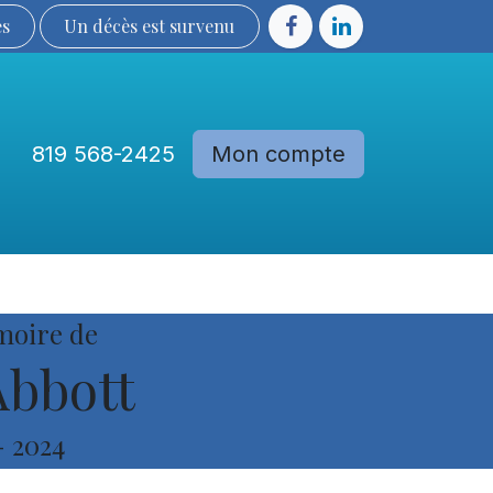
ès
Un décès est sur​​​​​​​​ve​nu​​​​​​​​​​
819 568-2425
Mon compte
Communautés
Devenir membre
moire de
bbott
-
2024