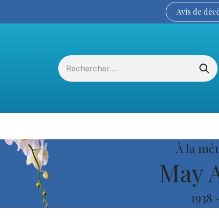
Avis de
déc
Services funéraires
La Coopérative
À la mé
May A
1938