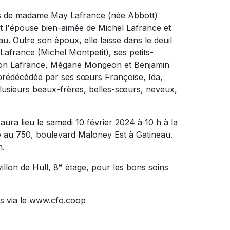
ès de madame May Lafrance (née Abbott)
ait l'épouse bien-aimée de Michel Lafrance et
u. Outre son époux, elle laisse dans le deuil
afrance (Michel Montpetit), ses petits-
son Lafrance, Mégane Mongeon et Benjamin
 prédécédée par ses sœurs Françoise, Ida,
plusieurs beaux-frères, belles-sœurs, neveux,
ura lieu le samedi 10 février 2024 à 10 h à la
 750, boulevard Maloney Est à Gatineau.
h.
e
llon de Hull, 8
étage, pour les bons soins
s via le www.cfo.coop