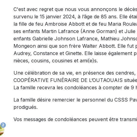
C'est avec regret que nous vous annonçons le déc
survenu le 15 janvier 2024, à l’âge de 85 ans. Elle ét
la fille de feu Ambroise Abbott et de feu Maria Roulea
ses enfants Martin Lafrance (Anne Gorman) et Julie L
enfants Gabrielle Johnson Lafrance, Mathieu John
Mongeon ainsi que son frère Walter Abbott. Elle fut
Audrey, Constance et Ginette. Elle laisse également 
nièces, cousins, cousines et ami(e)s.
Une célébration de sa vie, en présence des cendres, a
COOPÉRATIVE FUNÉRAIRE DE L’OUTAOUAIS située au
La famille recevra les condoléances à compter de 9 
La famille désire remercier le personnel du CSSS Pavi
prodigués.
Vos messages de condoléances peuvent être transmi
2