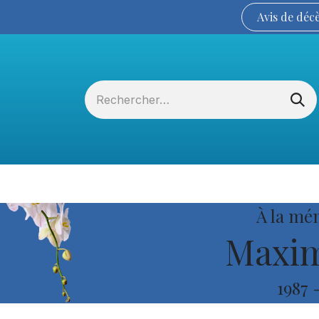
Avis de
déc
Services funéraires
La Coopérative
À la mé
Maxim
1987