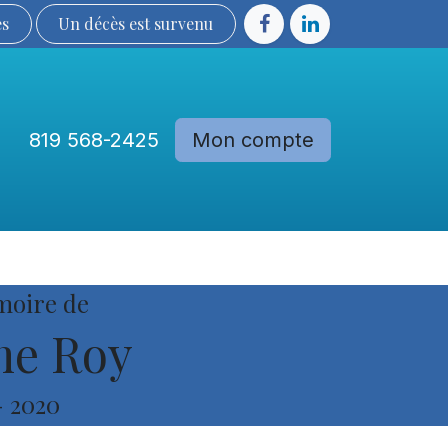
ès
Un décès est sur​​​​​​​​ve​nu​​​​​​​​​​
819 568-2425
Mon compte
Communautés
Devenir membre
moire de
e Roy
-
2020