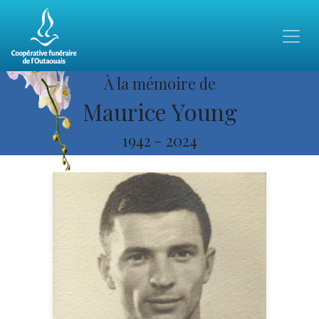
À la mémoire de
Maurice Young
1942
-
2024