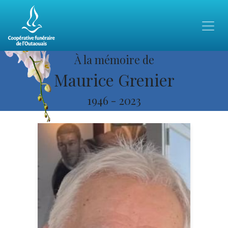
À la mémoire de
Maurice Grenier
1946
-
2023