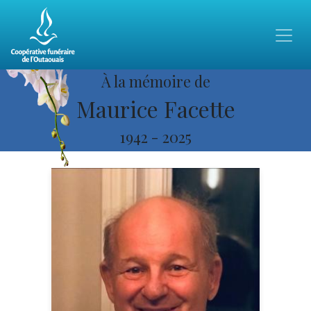
À la mémoire de
Maurice Facette
1942
-
2025