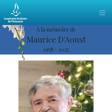
À la mémoire de
Maurice D'Aoust
1958
-
2025