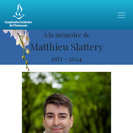
À la mémoire de
Matthieu Slattery
1971
-
2024