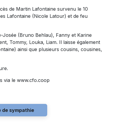
écès de Martin Lafontaine survenu le 10
ques Lafontaine (Nicole Latour) et de feu
arie-Josée (Bruno Behlau), Fanny et Karine
nt, Tommy, Louka, Liam. Il laisse également
aine) ainsi que plusieurs cousins, cousines,
ure.
s via le www.cfo.coop
e de sympathie