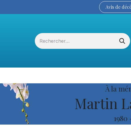
Avis de
déc
Services funéraires
La Coopérative
À la mé
Martin L
1980