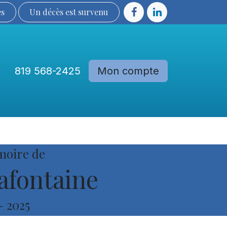
ès
Un décès est sur​​​​​​​​ve​nu​​​​​​​​​​
819 568-2425
Mon compte
Communautés
Devenir membre
moire de
afontaine
-
2025