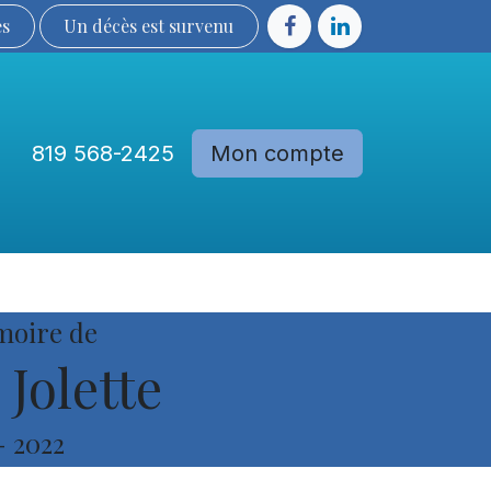
ès
Un décès est sur​​​​​​​​ve​nu​​​​​​​​​​
819 568-2425
Mon compte
Communautés
Devenir membre
moire de
Jolette
-
2022