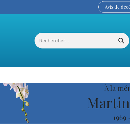
Avis de
déc
Services funéraires
La Coopérative
À la mé
Martin 
1969