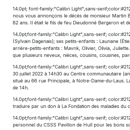
14.0pt; font-family:"Calibri Light",sans-serif;color:#
nous vous annonçons le décès de monsieur Martin Ber
82 ans. Il était le fils de feu Dieudonné Bergeron et d
14.0pt;font-family:"Calibri Light",sans-serif; color:#21
(Sylvain Dagenais); ses petits-enfants : Lauriane (Éti
arrière-petits-enfants : Mavrik, Olivier, Olivia, Juliet
que plusieurs neveux, nièces, cousins, cousines, pare
14.0pt;font-family:"Calibri Light",sans-serif; color:#
30 juillet 2022 à 14h30 au Centre communautaire (a
situé au 66 rue Principale, à Notre-Dame-du-Laus. L
de 14h.
14.0pt;font-family:"Calibri Light",sans-serif; color
traduire par un don à La Fondation des maladies du c
14.0pt;font-family:"Calibri Light",sans-serif; color:#2
personnel du CSSS Pavillon de Hull pour les bons so