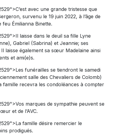
212529">C’est avec une grande tristesse que
geron, survenu le 19 juin 2022, à l’âge de
e feu Émilianna Binette.
2529">Il laisse dans le deuil sa fille Lyne
enne), Gabriel (Sabrina) et Jeannie; ses
te. Il laisse également sa sœur Madelaine ainsi
nts et ami(e)s.
212529">Les funérailles se tiendront le samedi
nciennement salle des Chevaliers de Colomb)
a famille recevra les condoléances à compter
:#212529">Vos marques de sympathie peuvent se
œur et de l’AVC.
12529">La famille désire remercier le
ins prodigués.