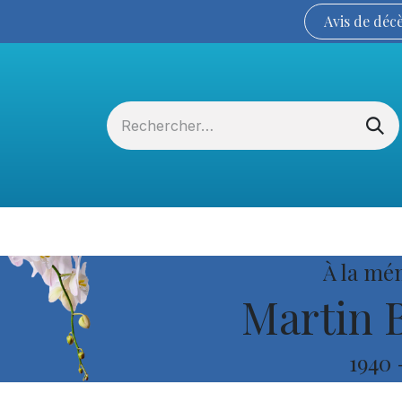
Avis de
déc
Services funéraires
La Coopérative
À la mé
Martin 
1940