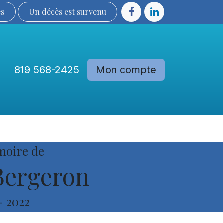
ès
Un décès est sur​​​​​​​​ve​nu​​​​​​​​​​
819 568-2425
Mon compte
Communautés
Devenir membre
moire de
Bergeron
-
2022