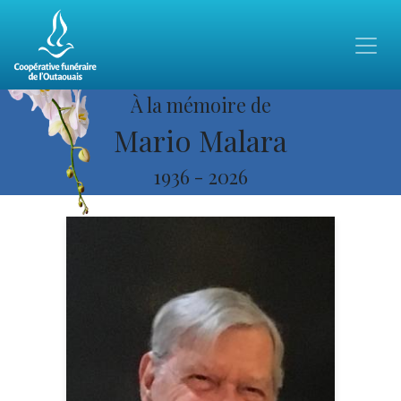
À la mémoire de
Mario Malara
1936
-
2026