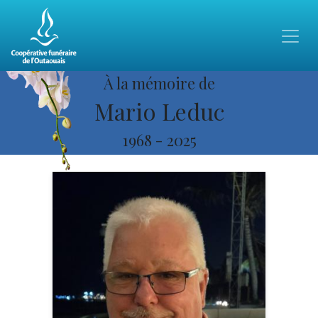
À la mémoire de
Mario Leduc
1968
-
2025