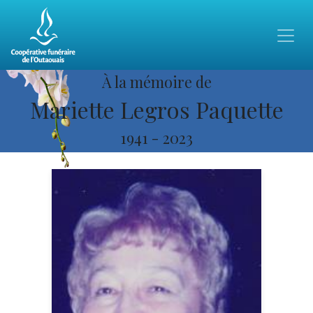
À la mémoire de
Mariette Legros Paquette
1941
-
2023