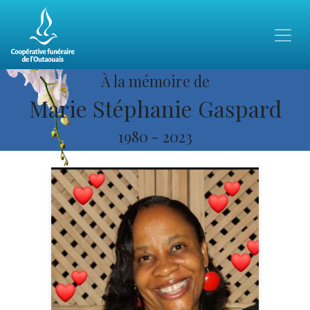
À la mémoire de
Marie Stéphanie Gaspard
1980
-
2023