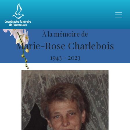
À la mémoire de
Marie-Rose Charlebois
1943
-
2023