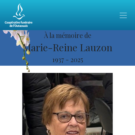
À la mémoire de
Marie-Reine Lauzon
1937
-
2025