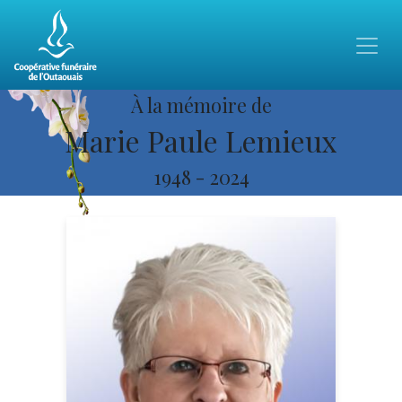
À la mémoire de
Marie Paule Lemieux
1948
-
2024