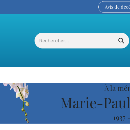
Avis de
déc
Services funéraires
La Coopérative
À la mé
Marie-Paul
1937