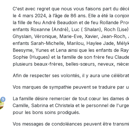
C'est avec regret que nous vous faisons part du d
le 4 mars 2024, à l’âge de 86 ans. Elle a été la con
la fille de feu André Beaudoin et de feu Rollande Prou
enfants Roxanne (André), Luc ( Shalan), Roch (Lise) 
Ghyslain, Véronique, Marie-Eve, Xavier, Jean-Roch, An
enfants Sarah-Michelle, Marilou, Haylee Jade, Mély
Beesyme, Yunes et Lena ainsi que les enfants de Raym
Sophie (Hugues) et la famille de son frère feu Claude
plusieurs beaux-frères, belles-sœurs, neveux, nièces
Afin de respecter ses volontés, il y aura une célébrat
Vos marques de sympathie peuvent se traduire par u
La famille désire remercier de tout cœur les dames
5
Camille, Sabrina et Christela et le personnel de l'urg
pour les bons soins prodigués.
Vos messages de condoléances peuvent être transmi