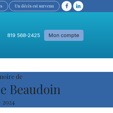
ès
Un décès est sur​​​​​​​​ve​nu​​​​​​​​​​
819 568-2425
Mon compte
Communautés
Devenir membre
moire de
e Beaudoin
-
2024