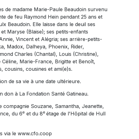
écès de madame Marie-Paule Beaudoin survenu
jointe de feu Raymond Hein pendant 25 ans et
lx Beaudoin. Elle laisse dans le deuil ses
et Maryse (Blaise); ses petits-enfants
nie, Vincent et Alégria; ses arrière-petits-
ka, Madox, Dalheya, Phoenix, Rider,
ond Charles (Chantal), Louis (Christine),
 Céline, Marie-France, Brigitte et Benoît,
, cousins, cousines et ami(e)s.
ion de sa vie à une date ultérieure.
n don à La Fondation Santé Gatineau.
 de compagnie Souzane, Samantha, Jeanette,
e
e
ence, du 6
et du 8
étage de l'Hôpital de Hull
s via le www.cfo.coop