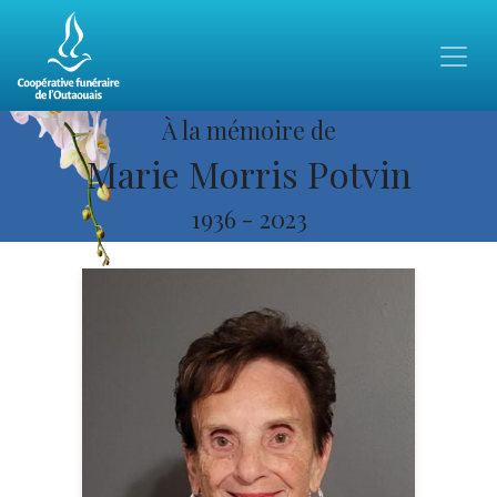
À la mémoire de
Marie Morris Potvin
1936
-
2023