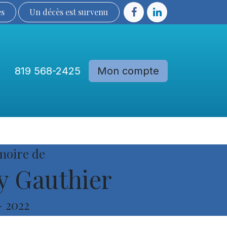
ès
Un décès est sur​​​​​​​​ve​nu​​​​​​​​​​
819 568-2425
Mon compte
Communautés
Devenir membre
moire de
 Gauthier
-
2022