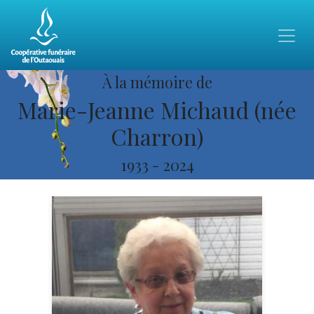
À la mémoire de
Marie-Jeanne Michaud (née
Charron)
1933
-
2024