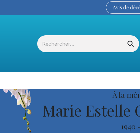
Avis de
déc
Services funéraires
La Coopérative
À la mé
Marie Estelle
1940