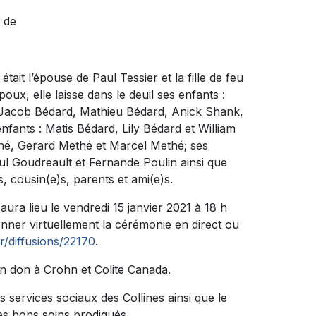
 de
ait l’épouse de Paul Tessier et la fille de feu
poux, elle laisse dans le deuil ses enfants :
: Jacob Bédard, Mathieu Bédard, Anick Shank,
fants : Matis Bédard, Lily Bédard et William
hé, Gerard Methé et Marcel Methé; ses
l Goudreault et Fernande Poulin ainsi que
, cousin(e)s, parents et ami(e)s.
ura lieu le vendredi 15 janvier 2021 à 18 h
ionner virtuellement la cérémonie en direct ou
r/diffusions/22170
.
n don à Crohn et Colite Canada.
s services sociaux des Collines ainsi que le
les bons soins prodigués.