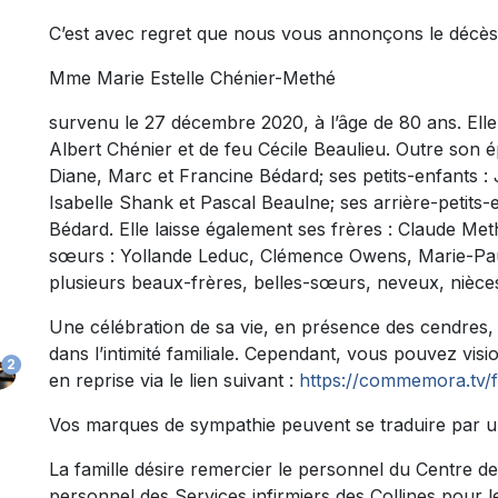
C’est avec regret que nous vous annonçons le décès
Mme Marie Estelle Chénier-Methé
survenu le 27 décembre 2020, à l’âge de 80 ans. Elle ét
Albert Chénier et de feu Cécile Beaulieu. Outre son é
Diane, Marc et Francine Bédard; ses petits-enfants 
Isabelle Shank et Pascal Beaulne; ses arrière-petits-en
Bédard. Elle laisse également ses frères : Claude Met
sœurs : Yollande Leduc, Clémence Owens, Marie-Pau
plusieurs beaux-frères, belles-sœurs, neveux, nièces
Une célébration de sa vie, en présence des cendres, a
dans l’intimité familiale. Cependant, vous pouvez vis
2
en reprise via le lien suivant :
https://commemora.tv/f
Vos marques de sympathie peuvent se traduire par u
La famille désire remercier le personnel du Centre de
personnel des Services infirmiers des Collines pour 