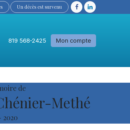
ès
Un décès est sur​​​​​​​​ve​nu​​​​​​​​​​
819 568-2425
Mon compte
Communautés
Devenir membre
moire de
 Chénier-Methé
-
2020