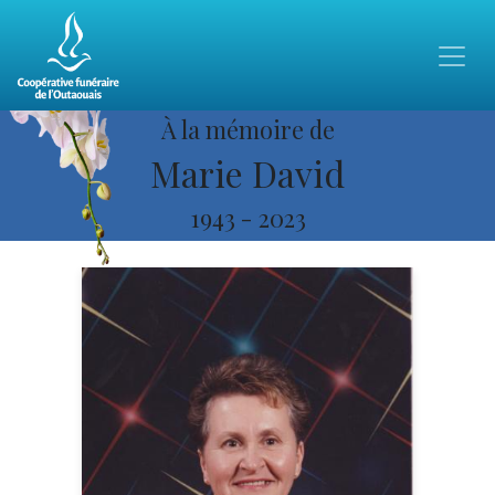
À la mémoire de
Marie David
1943
-
2023